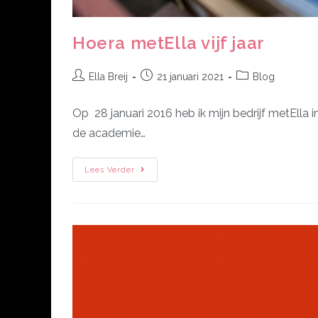
Hoera metElla vijf jaar
Ella Breij
21 januari 2021
Blog
Op 28 januari 2016 heb ik mijn bedrijf metElla
de academie…
Lees Verder