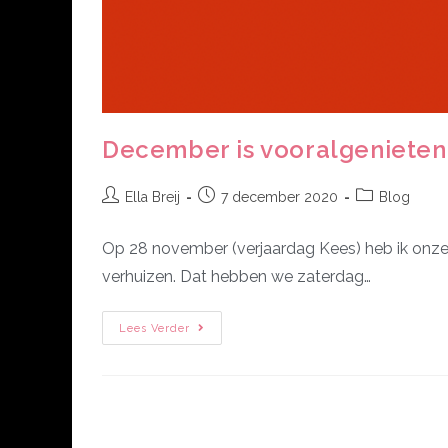
December is vooralgenieten
Ella Breij
7 december 2020
Blog
Op 28 november (verjaardag Kees) heb ik onze 
verhuizen. Dat hebben we zaterdag…
Lees Verder