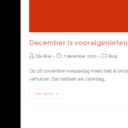
December is vooralgenieten
Ella Breij
7 december 2020
Blog
Op 28 november (verjaardag Kees) heb ik onze 
verhuizen. Dat hebben we zaterdag…
Lees Verder