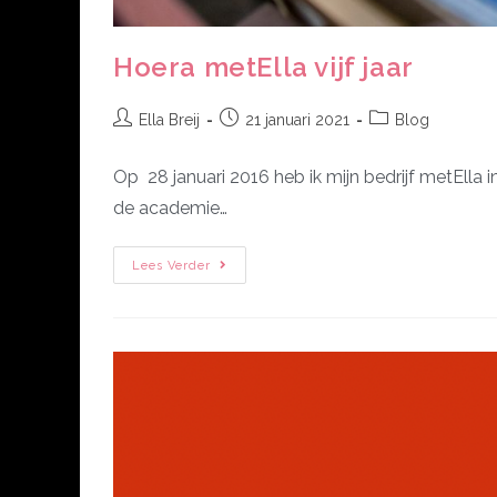
Hoera metElla vijf jaar
Ella Breij
21 januari 2021
Blog
Op 28 januari 2016 heb ik mijn bedrijf metElla
de academie…
Lees Verder